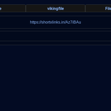
e
vikingfile
Fi
https://shortxlinks.in/Az7iBAu